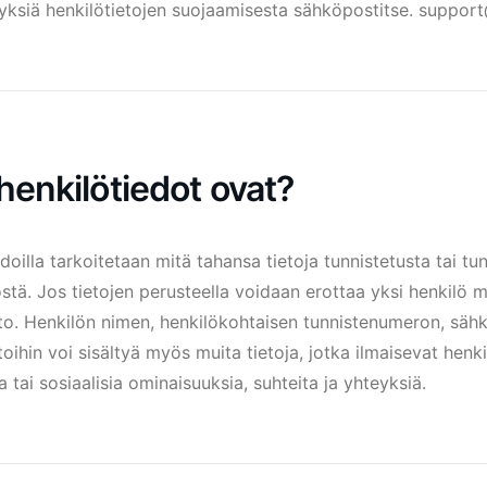
yksiä henkilötietojen suojaamisesta sähköpostitse.
support
henkilötiedot ovat?
doilla tarkoitetaan mitä tahansa tietoja tunnistetusta tai tu
östä. Jos tietojen perusteella voidaan erottaa yksi henkilö 
eto. Henkilön nimen, henkilökohtaisen tunnistenumeron, sähk
toihin voi sisältyä myös muita tietoja, jotka ilmaisevat henkilö
ia tai sosiaalisia ominaisuuksia, suhteita ja yhteyksiä.