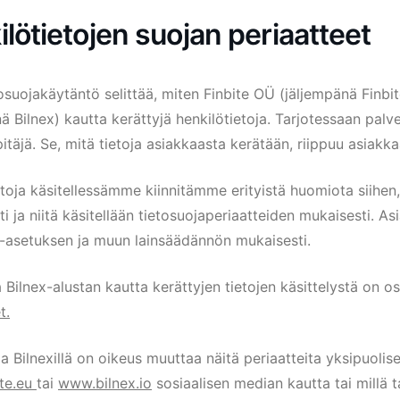
lötietojen suojan periaatteet
suojakäytäntö selittää, miten Finbite OÜ (jäljempänä Finbite
ä Bilnex) kautta kerättyjä henkilötietoja. Tarjotessaan palvel
pitäjä. Se, mitä tietoja asiakkaasta kerätään, riippuu asiak
etoja käsitellessämme kiinnitämme erityistä huomiota siihen
sti ja niitä käsitellään tietosuojaperiaatteiden mukaisesti. As
a-asetuksen ja muun lainsäädännön mukaisesti.
a Bilnex-alustan kautta kerättyjen tietojen käsittelystä on o
t
.
 ja Bilnexillä on oikeus muuttaa näitä periaatteita yksipuolise
te.eu
tai
www.bilnex.io
sosiaalisen median kautta tai millä t