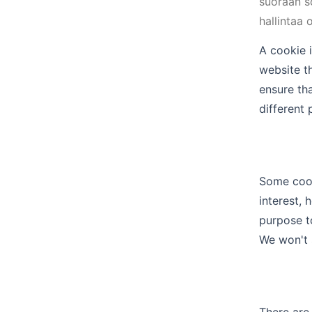
suoraan s
hallintaa 
A cookie i
website t
ensure th
different 
Some cook
interest, 
purpose t
We won't 