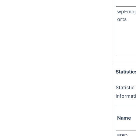
wpEmoji
orts
Statistic
Statisti
informat
Name
FPID