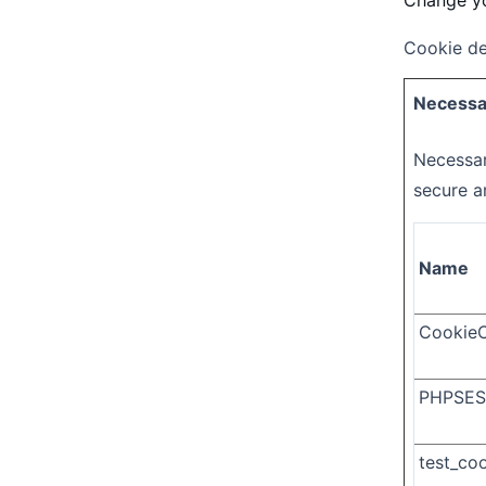
Change y
Cookie de
Necessa
Necessar
secure a
Name
CookieC
PHPSES
test_co