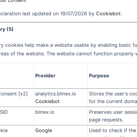
our consent
claration last updated on 19/07/2026 by
Cookiebot
:
ry (5)
y cookies help make a website usable by enabling basic fu
reas of the website. The website cannot function properly 
Provider
Purpose
onsent [x2]
analytics.bilnex.io
Stores the user's co
Cookiebot
for the current doma
SID
bilnex.io
Preserves user sessi
page requests.
okie
Google
Used to check if the