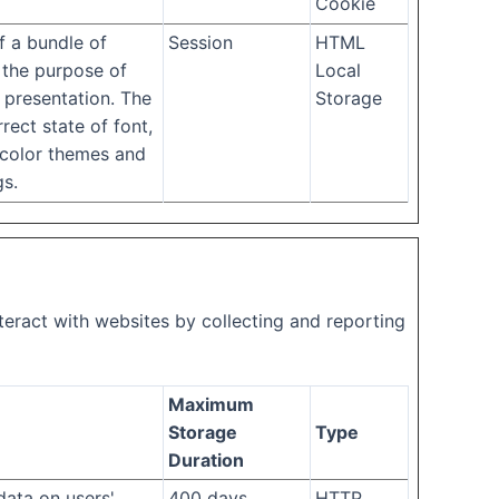
Cookie
f a bundle of
Session
HTML
 the purpose of
Local
 presentation. The
Storage
rect state of font,
, color themes and
gs.
teract with websites by collecting and reporting
Maximum
Storage
Type
Duration
 data on users'
400 days
HTTP