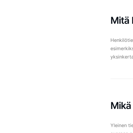
Mitä 
Henkilötie
esimerkiks
yksinkerta
Mikä
Yleinen t