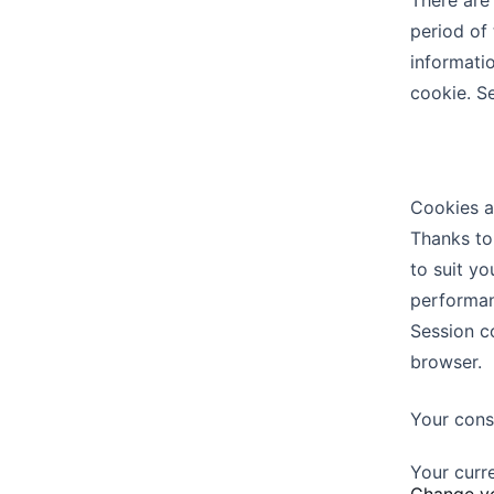
There are
period of
informati
cookie. S
Cookies a
Thanks to
to suit yo
performan
Session c
browser.
Your conse
Your curr