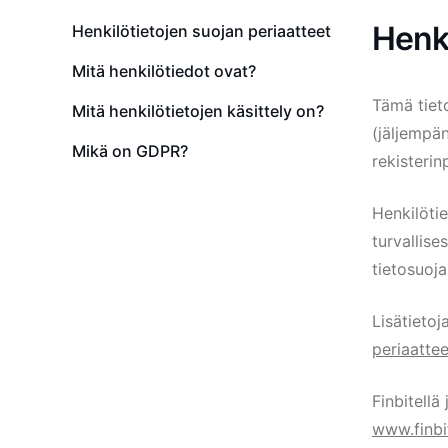
Henki
Henkilötietojen suojan periaatteet
Mitä henkilötiedot ovat?
Tämä tieto
Mitä henkilötietojen käsittely on?
(jäljempän
Mikä on GDPR?
rekisterin
Henkilöti
turvallise
tietosuoj
Lisätietoj
periaattee
Finbitellä
www.finbi