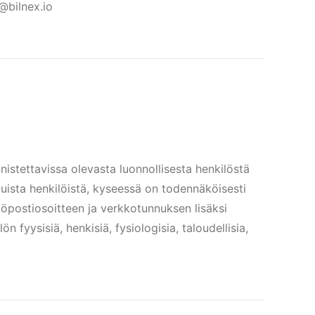
@bilnex.io
nnistettavissa olevasta luonnollisesta henkilöstä
muista henkilöistä, kyseessä on todennäköisesti
öpostiosoitteen ja verkkotunnuksen lisäksi
n fyysisiä, henkisiä, fysiologisia, taloudellisia,