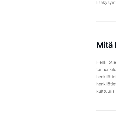
lisäkysym
Mitä 
Henkilötie
tai henkil
henkilöti
henkilötie
kulttuuris