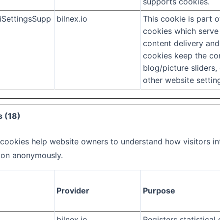
supports cookies.
SettingsSupp
bilnex.io
This cookie is part o
cookies which serve
content delivery and
cookies keep the cor
blog/picture sliders
other website settin
s (18)
c cookies help website owners to understand how visitors in
ion anonymously.
Provider
Purpose
bilnex.io
Registers statistical