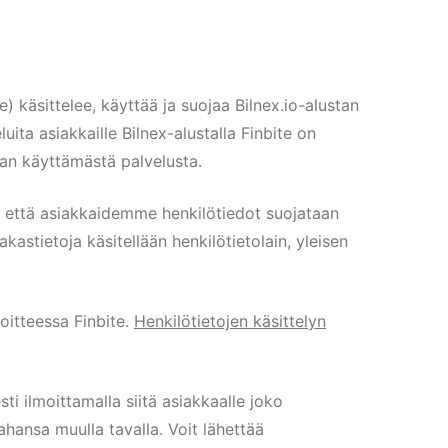
) käsittelee, käyttää ja suojaa Bilnex.io-alustan
uita asiakkaille Bilnex-alustalla Finbite on
kaan käyttämästä palvelusta.
, että asiakkaidemme henkilötiedot suojataan
iakastietoja käsitellään henkilötietolain, yleisen
soitteessa Finbite.
Henkilötietojen käsittelyn
sti ilmoittamalla siitä asiakkaalle joko
ahansa muulla tavalla. Voit lähettää