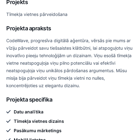
Projekts
Tīmekļa vietnes pārveidošana
Projekta apraksts
CodeWave, progresīva digitālā aģentūra, vērsās pie mums ar
vīziju pārveidot savu tiešsaistes klātbūtni, lai atspoguļotu viņu
inovatīvo pieeju tehnoloģijām un dizainam. Viņu esošā tīmekļa
vietne neatspoguļoja viņu pilno potenciālu vai efektīvi
neatspoguļoja viņu unikālos pārdošanas argumentus. Mūsu
misija bija pārveidot viņu tīmekļa vietni no nulles,
koncentrējoties uz elegantu dizainu.
Projekta specifika
Datu analītika
Tīmekļa vietnes dizains
Pasākumu mārketings
Mobilā lietotne