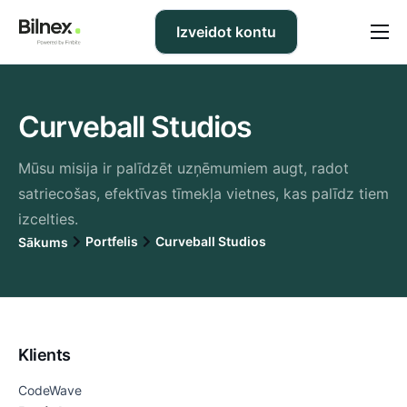
Izveidot kontu
Cenas
BUJ
Curveball Studios
Atbalsts
Mūsu misija ir palīdzēt uzņēmumiem augt, radot
satriecošas, efektīvas tīmekļa vietnes, kas palīdz tiem
Blogs
izcelties.
Portfelis
Curveball Studios
Sākums
Par mums
LV
Klients
CodeWave