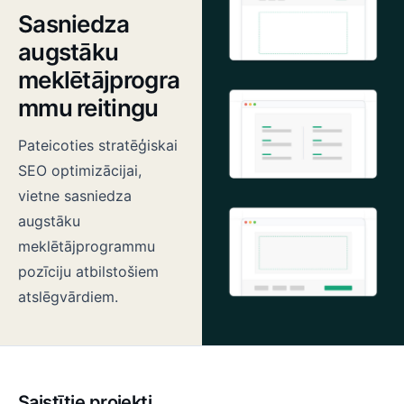
Sasniedza
augstāku
meklētājprogra
mmu reitingu
Pateicoties stratēģiskai
SEO optimizācijai,
vietne sasniedza
augstāku
meklētājprogrammu
pozīciju atbilstošiem
atslēgvārdiem.
Saistītie projekti