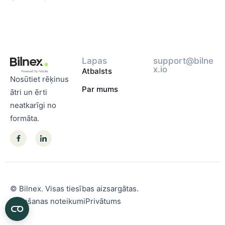
Lapas
support@bilne
x.io
Atbalsts
Nosūtiet rēķinus
Par mums
ātri un ērti
neatkarīgi no
formāta.
© Bilnex. Visas tiesības aizsargātas.
Lietošanas noteikumi
Privātums