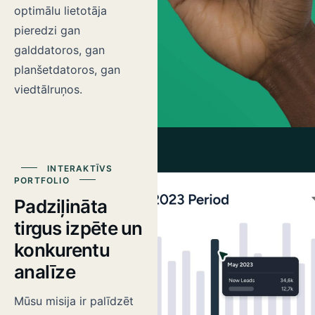
optimālu lietotāja
pieredzi gan
galddatoros, gan
planšetdatoros, gan
viedtālruņos.
INTERAKTĪVS
PORTFOLIO
Padziļināta
tirgus izpēte un
konkurentu
analīze
Mūsu misija ir palīdzēt