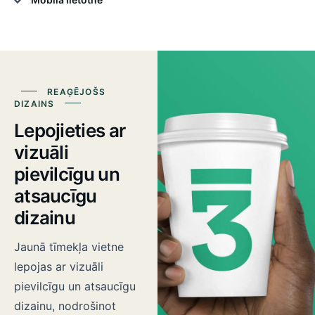
REAĢĒJOŠS
DIZAINS
Lepojieties ar
vizuāli
pievilcīgu un
atsaucīgu
dizainu
Jaunā tīmekļa vietne
lepojas ar vizuāli
pievilcīgu un atsaucīgu
dizainu, nodrošinot