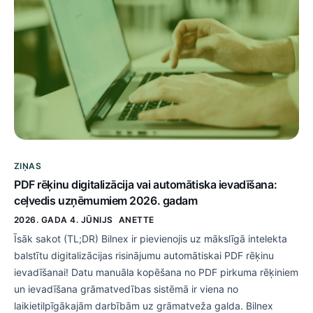
ZIŅAS
PDF rēķinu digitalizācija vai automātiska ievadīšana:
ceļvedis uzņēmumiem 2026. gadam
2026. GADA 4. JŪNIJS
ANETTE
Īsāk sakot (TL;DR) Bilnex ir pievienojis uz mākslīgā intelekta
balstītu digitalizācijas risinājumu automātiskai PDF rēķinu
ievadīšanai! Datu manuāla kopēšana no PDF pirkuma rēķiniem
un ievadīšana grāmatvedības sistēmā ir viena no
laikietilpīgākajām darbībām uz grāmatveža galda. Bilnex