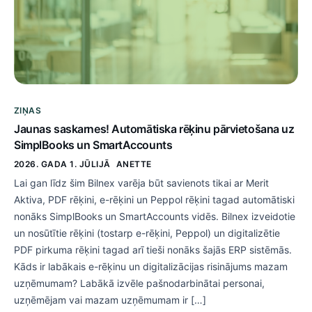
ZIŅAS
Jaunas saskarnes! Automātiska rēķinu pārvietošana uz
SimplBooks un SmartAccounts
2026. GADA 1. JŪLIJĀ
ANETTE
Lai gan līdz šim Bilnex varēja būt savienots tikai ar Merit
Aktiva, PDF rēķini, e-rēķini un Peppol rēķini tagad automātiski
nonāks SimplBooks un SmartAccounts vidēs. Bilnex izveidotie
un nosūtītie rēķini (tostarp e-rēķini, Peppol) un digitalizētie
PDF pirkuma rēķini tagad arī tieši nonāks šajās ERP sistēmās.
Kāds ir labākais e-rēķinu un digitalizācijas risinājums mazam
uzņēmumam? Labākā izvēle pašnodarbinātai personai,
uzņēmējam vai mazam uzņēmumam ir […]