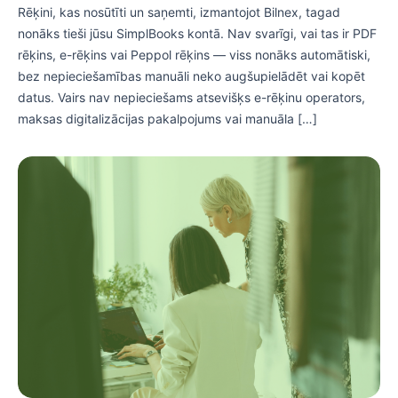
Rēķini, kas nosūtīti un saņemti, izmantojot Bilnex, tagad
nonāks tieši jūsu SimplBooks kontā. Nav svarīgi, vai tas ir PDF
rēķins, e-rēķins vai Peppol rēķins — viss nonāks automātiski,
bez nepieciešamības manuāli neko augšupielādēt vai kopēt
datus. Vairs nav nepieciešams atsevišķs e-rēķinu operators,
maksas digitalizācijas pakalpojums vai manuāla […]