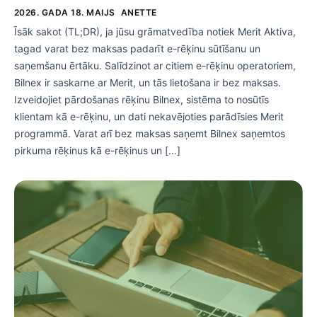
2026. GADA 18. MAIJS
ANETTE
Īsāk sakot (TL;DR), ja jūsu grāmatvedība notiek Merit Aktiva,
tagad varat bez maksas padarīt e-rēķinu sūtīšanu un
saņemšanu ērtāku. Salīdzinot ar citiem e-rēķinu operatoriem,
Bilnex ir saskarne ar Merit, un tās lietošana ir bez maksas.
Izveidojiet pārdošanas rēķinu Bilnex, sistēma to nosūtīs
klientam kā e-rēķinu, un dati nekavējoties parādīsies Merit
programmā. Varat arī bez maksas saņemt Bilnex saņemtos
pirkuma rēķinus kā e-rēķinus un […]