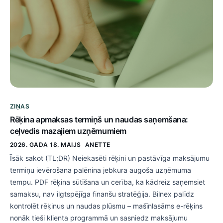
ZIŅAS
Rēķina apmaksas termiņš un naudas saņemšana:
ceļvedis mazajiem uzņēmumiem
2026. GADA 18. MAIJS
ANETTE
Īsāk sakot (TL;DR) Neiekasēti rēķini un pastāvīga maksājumu
termiņu ievērošana palēnina jebkura augoša uzņēmuma
tempu. PDF rēķina sūtīšana un cerība, ka kādreiz saņemsiet
samaksu, nav ilgtspējīga finanšu stratēģija. Bilnex palīdz
kontrolēt rēķinus un naudas plūsmu – mašīnlasāms e-rēķins
nonāk tieši klienta programmā un sasniedz maksājumu