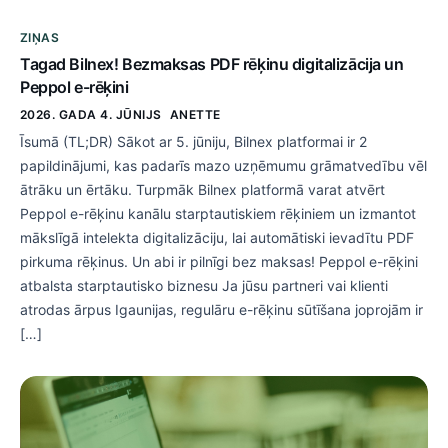
ZIŅAS
Tagad Bilnex! Bezmaksas PDF rēķinu digitalizācija un
Peppol e-rēķini
2026. GADA 4. JŪNIJS
ANETTE
Īsumā (TL;DR) Sākot ar 5. jūniju, Bilnex platformai ir 2
papildinājumi, kas padarīs mazo uzņēmumu grāmatvedību vēl
ātrāku un ērtāku. Turpmāk Bilnex platformā varat atvērt
Peppol e-rēķinu kanālu starptautiskiem rēķiniem un izmantot
mākslīgā intelekta digitalizāciju, lai automātiski ievadītu PDF
pirkuma rēķinus. Un abi ir pilnīgi bez maksas! Peppol e-rēķini
atbalsta starptautisko biznesu Ja jūsu partneri vai klienti
atrodas ārpus Igaunijas, regulāru e-rēķinu sūtīšana joprojām ir
[…]