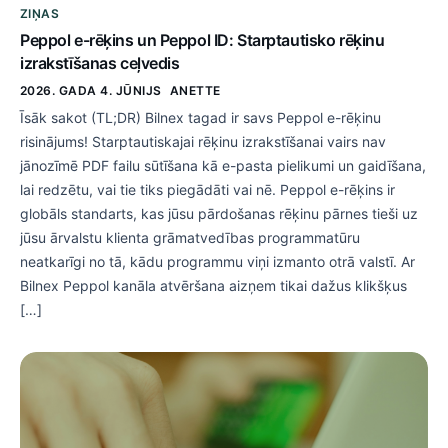
ZIŅAS
Peppol e-rēķins un Peppol ID: Starptautisko rēķinu
izrakstīšanas ceļvedis
2026. GADA 4. JŪNIJS
ANETTE
Īsāk sakot (TL;DR) Bilnex tagad ir savs Peppol e-rēķinu
risinājums! Starptautiskajai rēķinu izrakstīšanai vairs nav
jānozīmē PDF failu sūtīšana kā e-pasta pielikumi un gaidīšana,
lai redzētu, vai tie tiks piegādāti vai nē. Peppol e-rēķins ir
globāls standarts, kas jūsu pārdošanas rēķinu pārnes tieši uz
jūsu ārvalstu klienta grāmatvedības programmatūru
neatkarīgi no tā, kādu programmu viņi izmanto otrā valstī. Ar
Bilnex Peppol kanāla atvēršana aizņem tikai dažus klikšķus
[…]