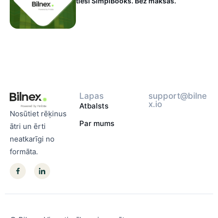
tieši SimplBooks. Bez maksas.
Lapas
support@bilne
x.io
Atbalsts
Nosūtiet rēķinus
Par mums
ātri un ērti
neatkarīgi no
formāta.