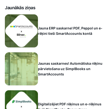
Jaunākās ziņas
Jauna ERP saskarne! PDF, Peppol un e-
rēķini tieši SmartAccounts kontā
Jaunas saskarnes! Automātiska rēķinu
pārvietošana uz SimplBooks un
SmartAccounts
Digitalizējiet PDF rēķinus un e-rēķinus