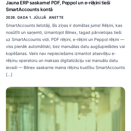
Jauna ERP saskarne! PDF, Peppol un e-rēķini tieši
SmartAccounts kontā
2026. GADA 1. JŪLIJĀ
ANETTE
SmartAccounts lietotāji, šīs ziņas ir domātas jums! Rēķini, kas
nosūtīti un saņemti, izmantojot Bilnex, tagad pārvietojas tieši
uz SmartAccounts vidi. PDF rēķini, e-rēķini un Peppol rēķini —
viss pienāk automātiski, bez manuālas datu augšupielādes vai
kopēšanas. Vairs nav nepieciešams izmantot atsevišķu e-
rēķinu operatoru un maksas digitalizāciju vai manuālu datu
ievadi — Bilnex saskarne maina rēķinu kustību SmartAccounts
[…]