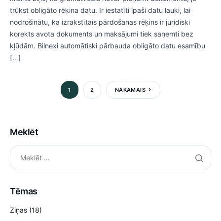
trūkst obligāto rēķina datu. Ir iestatīti īpaši datu lauki, lai
nodrošinātu, ka izrakstītais pārdošanas rēķins ir juridiski
korekts avota dokuments un maksājumi tiek saņemti bez
kļūdām. Bilnexi automātiski pārbauda obligāto datu esamību
[…]
1
2
NĀKAMAIS
Meklēt
Tēmas
Ziņas
(18)