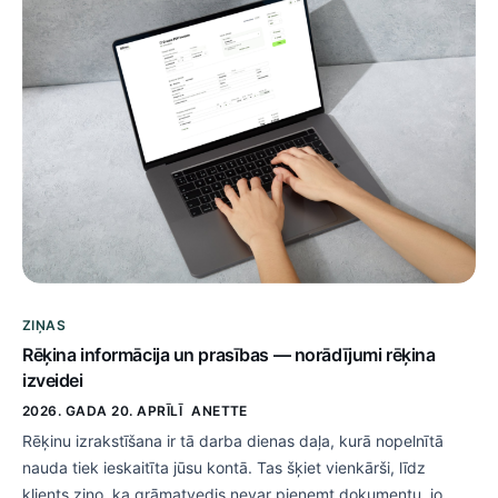
ZIŅAS
Rēķina informācija un prasības — norādījumi rēķina
izveidei
2026. GADA 20. APRĪLĪ
ANETTE
Rēķinu izrakstīšana ir tā darba dienas daļa, kurā nopelnītā
nauda tiek ieskaitīta jūsu kontā. Tas šķiet vienkārši, līdz
klients ziņo, ka grāmatvedis nevar pieņemt dokumentu, jo