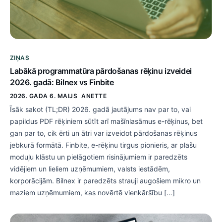
ZIŅAS
Labākā programmatūra pārdošanas rēķinu izveidei
2026. gadā: Bilnex vs Finbite
2026. GADA 6. MAIJS
ANETTE
Īsāk sakot (TL;DR) 2026. gadā jautājums nav par to, vai
papildus PDF rēķiniem sūtīt arī mašīnlasāmus e-rēķinus, bet
gan par to, cik ērti un ātri var izveidot pārdošanas rēķinus
jebkurā formātā. Finbite, e-rēķinu tirgus pionieris, ar plašu
moduļu klāstu un pielāgotiem risinājumiem ir paredzēts
vidējiem un lieliem uzņēmumiem, valsts iestādēm,
korporācijām. Bilnex ir paredzēts strauji augošiem mikro un
maziem uzņēmumiem, kas novērtē vienkāršību […]