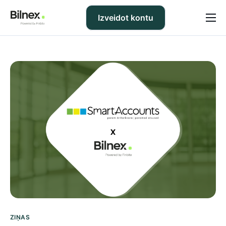
Izveidot kontu
Cenas
BUJ
Atbalsts
Blogs
Par mums
LV
ZIŅAS