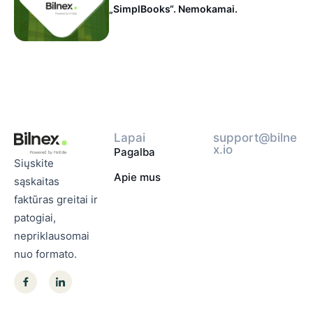
„SimplBooks“. Nemokamai.
Lapai
support@bilne
x.io
Pagalba
Siųskite
Apie mus
sąskaitas
faktūras greitai ir
patogiai,
nepriklausomai
nuo formato.