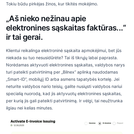
Tokiu būdu pirkėjas žinos, kur tikitės mokėjimo.
„Aš nieko nežinau apie
elektronines sąskaitas faktūras...“
ir tai gerai.
Klientui reikalinga elektroninė sąskaita apmokėjimui, bet jūs
niekada su tuo nesusidūrėte? Tai iš tikrųjų labai paprasta.
Norėdamas aktyvuoti elektronines sąskaitas, valdybos narys
turi pateikti patvirtinimą per „Bilnex“ aplinką naudodamas
„Smart-ID“, mobilųjį ID arba asmens tapatybės kortelę. Jei
neturite valdybos nario teisių, galite nusiųsti valdybos nariui
specialią nuorodą, kad jis aktyvuotų elektronines sąskaitas,
per kurią jis gali pateikti patvirtinimą. Ir vėlgi, tai neužtrunka
ilgiau nei kelias minutes.