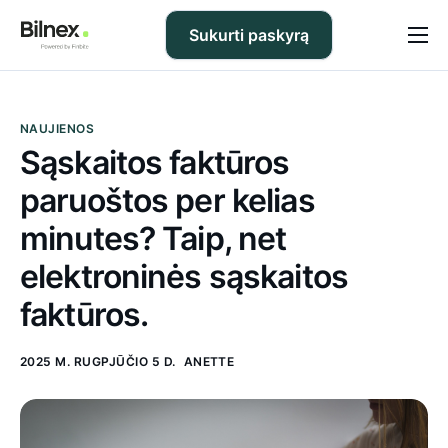
Sukurti paskyrą
Kainos
DUK
NAUJIENOS
Sąskaitos faktūros
Pagalba
paruoštos per kelias
Tinklaraštis
minutes? Taip, net
elektroninės sąskaitos
Apie mus
faktūros.
LT
2025 M. RUGPJŪČIO 5 D.
ANETTE