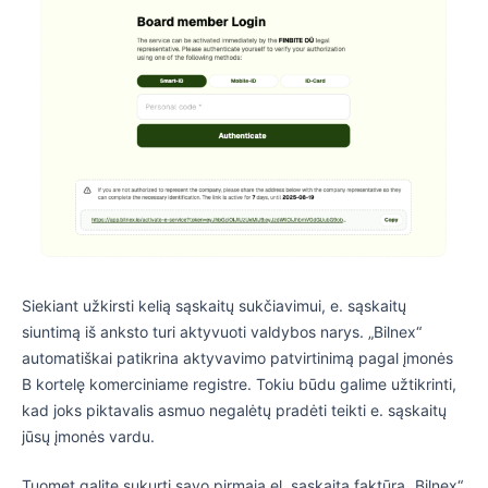
Siekiant užkirsti kelią sąskaitų sukčiavimui, e. sąskaitų
siuntimą iš anksto turi aktyvuoti valdybos narys. „Bilnex“
automatiškai patikrina aktyvavimo patvirtinimą pagal įmonės
B kortelę komerciniame registre. Tokiu būdu galime užtikrinti,
kad joks piktavalis asmuo negalėtų pradėti teikti e. sąskaitų
jūsų įmonės vardu.
Tuomet galite sukurti savo pirmąją el. sąskaitą faktūrą „Bilnex“