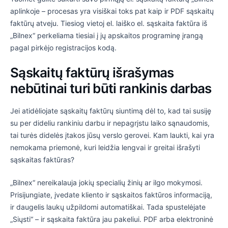
aplinkoje – procesas yra visiškai toks pat kaip ir PDF sąskaitų
faktūrų atveju. Tiesiog vietoj el. laiško el. sąskaita faktūra iš
„Bilnex“ perkeliama tiesiai į jų apskaitos programinę įrangą
pagal pirkėjo registracijos kodą.
Sąskaitų faktūrų išrašymas
nebūtinai turi būti rankinis darbas
Jei atidėliojate sąskaitų faktūrų siuntimą dėl to, kad tai susiję
su per dideliu rankiniu darbu ir nepagrįstu laiko sąnaudomis,
tai turės didelės įtakos jūsų verslo gerovei. Kam laukti, kai yra
nemokama priemonė, kuri leidžia lengvai ir greitai išrašyti
sąskaitas faktūras?
„Bilnex“ nereikalauja jokių specialių žinių ar ilgo mokymosi.
Prisijungiate, įvedate kliento ir sąskaitos faktūros informaciją,
ir daugelis laukų užpildomi automatiškai. Tada spustelėjate
„Siųsti“ – ir sąskaita faktūra jau pakeliui. PDF arba elektroninė