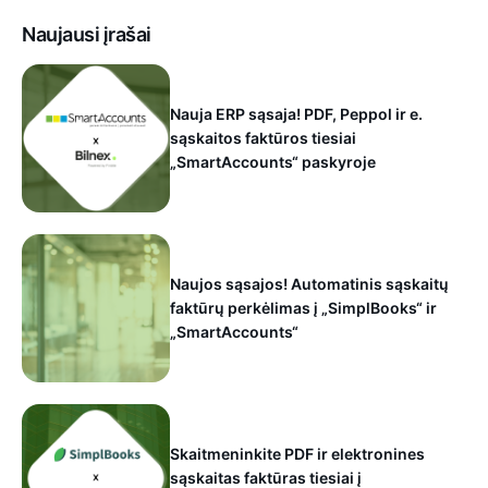
Naujausi įrašai
Nauja ERP sąsaja! PDF, Peppol ir e.
sąskaitos faktūros tiesiai
„SmartAccounts“ paskyroje
Naujos sąsajos! Automatinis sąskaitų
faktūrų perkėlimas į „SimplBooks“ ir
„SmartAccounts“
Skaitmeninkite PDF ir elektronines
sąskaitas faktūras tiesiai į