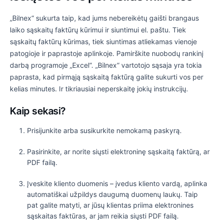
„Bilnex“ sukurta taip, kad jums nebereikėtų gaišti brangaus
laiko sąskaitų faktūrų kūrimui ir siuntimui el. paštu. Tiek
sąskaitų faktūrų kūrimas, tiek siuntimas atliekamas vienoje
patogioje ir paprastoje aplinkoje. Pamirškite nuobodų rankinį
darbą programoje „Excel“. „Bilnex“ vartotojo sąsaja yra tokia
paprasta, kad pirmąją sąskaitą faktūrą galite sukurti vos per
kelias minutes. Ir tikriausiai neperskaitę jokių instrukcijų.
Kaip sekasi?
Prisijunkite arba susikurkite nemokamą paskyrą.
Pasirinkite, ar norite siųsti elektroninę sąskaitą faktūrą, ar
PDF failą.
Įveskite kliento duomenis – įvedus kliento vardą, aplinka
automatiškai užpildys daugumą duomenų laukų. Taip
pat galite matyti, ar jūsų klientas priima elektronines
sąskaitas faktūras, ar jam reikia siųsti PDF failą.