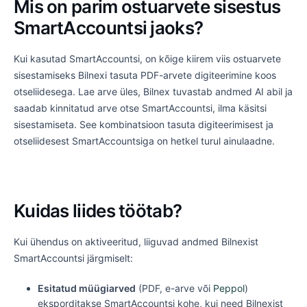
Mis on parim ostuarvete sisestus
SmartAccountsi jaoks?
Kui kasutad SmartAccountsi, on kõige kiirem viis ostuarvete
sisestamiseks Bilnexi tasuta PDF-arvete digiteerimine koos
otseliidesega. Lae arve üles, Bilnex tuvastab andmed AI abil ja
saadab kinnitatud arve otse SmartAccountsi, ilma käsitsi
sisestamiseta. See kombinatsioon tasuta digiteerimisest ja
otseliidesest SmartAccountsiga on hetkel turul ainulaadne.
Kuidas liides töötab?
Kui ühendus on aktiveeritud, liiguvad andmed Bilnexist
SmartAccountsi järgmiselt:
Esitatud müügiarved
(PDF, e-arve või
Peppol
)
eksporditakse SmartAccountsi kohe, kui need Bilnexist