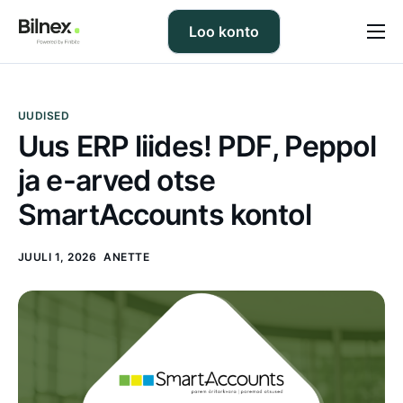
Loo konto
Hinnad
KKK
UUDISED
Uus ERP liides! PDF, Peppol
Tugi
ja e-arved otse
Blogi
SmartAccounts kontol
Võta ühendust
JUULI 1, 2026
ANETTE
ET