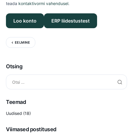
teada
kontaktivormi vahendusel
.
Loo konto
ERP liidestustest
EELMINE
Otsing
Teemad
Uudised
(18)
Viimased postitused