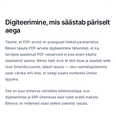
Digiteerimine, mis säästab päriselt
aega
Teame, et PDF-arved on praegusel hetkel paratamatus.
Bilnexi tasuta PDF-arvete digiteerimine
tähendab, et ka
tarnijate saadetud PDF ostuarveid ei pea enam käsitsi
sisestatud saama. Bilnex loeb arve AI abil sisse ja saadab selle
otse SmartAccountsi, täiesti tasuta — sinu raamatupidamine
saab värske info ilma, et keegi peaks numbreid ümber
tippima.
See on suur erinevus võrreldes lahendustega, kus
digiteerimise ja ERP-ühenduse eest tuleb eraldi maksta.
Bilnexis on mõlemad osad sellest paketist tasuta.