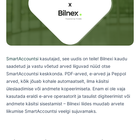
SmartAccountsi
kasutajad, see uudis on teile! Bilnexi kaudu
saadetud ja vastu võetud arved liiguvad nüüd otse
SmartAccountsi keskkonda. PDF-arved, e-arved ja Peppol
arved, kõik jõuab kohale automaatselt, ilma käsitsi
üleslaadimise või andmete kopeerimiseta. Enam ei ole vaja
kasutada eraldi e-arve operaatorit ja tasulist digiteerimist või
andmete käsitsi sisestamist – Bilnexi liides muudab arvete
liikumise SmartAccountsi veelgi sujuvamaks.