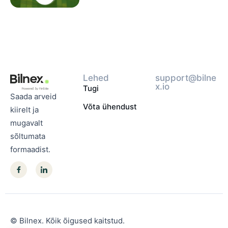
Lehed
support@bilne
x.io
Tugi
Saada arveid
Võta ühendust
kiirelt ja
mugavalt
sõltumata
formaadist.
© Bilnex. Kõik õigused kaitstud.