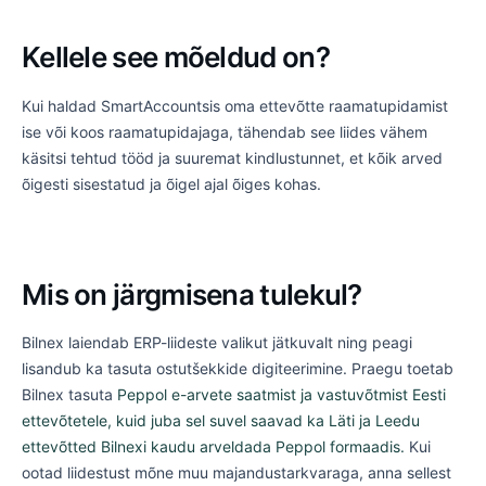
Kellele see mõeldud on?
Kui haldad SmartAccountsis oma ettevõtte raamatupidamist
ise või koos raamatupidajaga, tähendab see liides vähem
käsitsi tehtud tööd ja suuremat kindlustunnet, et kõik arved
õigesti sisestatud ja õigel ajal õiges kohas.
Mis on järgmisena tulekul?
Bilnex laiendab ERP-liideste valikut jätkuvalt ning peagi
lisandub ka tasuta ostutšekkide digiteerimine. Praegu toetab
Bilnex tasuta
Peppol e-arvete saatmist ja vastuvõtmist Eesti
ettevõtetele, kuid juba sel suvel saavad ka Läti ja Leedu
ettevõtted Bilnexi kaudu arveldada Peppol formaadis.
Kui
ootad liidestust mõne muu majandustarkvaraga, anna sellest