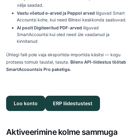
välja saadad.
Vastu võetud e-arved ja Peppol arved
liiguvad Smart
Accountsi kohe, kui need Bilnexi keskkonda saabuvad.
AI poolt Digiteeritud PDF-arved
liiguvad
SmartAccountsi kui oled need üle vaadanud ja
kinnitanud
Ühtegi faili pole vaja eksportida-importida käsitsi — kogu
protsess toimub taustal, tasuta.
Bilenx API-liidestus töötab
SmartAccountsis Pro paketiga.
Loo konto
ERP liidestustest
Aktiveerimine kolme sammuga